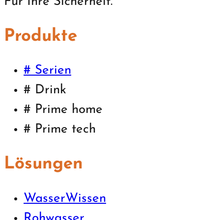
Für Ihre Sicherheit.
Produkte
# Serien
# Drink
# Prime home
# Prime tech
Lösungen
WasserWissen
Rohwasser