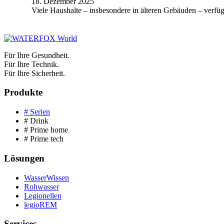
18. Dezember 2025
Viele Haushalte – insbesondere in älteren Gebäuden – verfü
Für Ihre Gesundheit.
Für Ihre Technik.
Für Ihre Sicherheit.
Produkte
# Serien
# Drink
# Prime home
# Prime tech
Lösungen
WasserWissen
Rohwasser
Legionellen
legioREM
Services