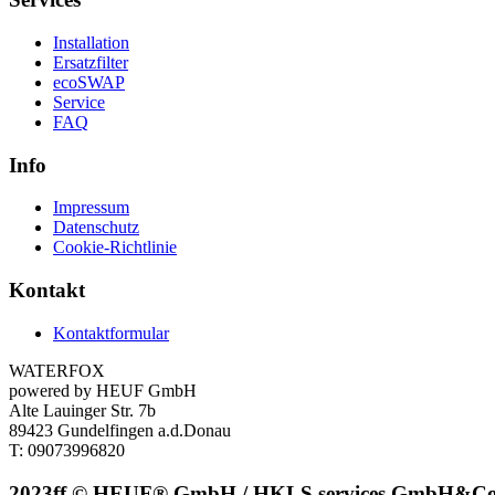
Installation
Ersatzfilter
ecoSWAP
Service
FAQ
Info
Impressum
Datenschutz
Cookie-Richtlinie
Kontakt
Kontaktformular
WATERFOX
powered by HEUF GmbH
Alte Lauinger Str. 7b
89423 Gundelfingen a.d.Donau
T: 09073996820
2023ff © HEUF® GmbH / HKLS.services GmbH&C